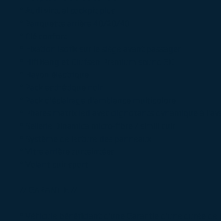
° Audi virtual cockpit plus
° Banquette arrière 40/20/40
° Clé confort
° Fixation isofix sur le siège avant passager
° Hifi Bang et Olufsen Premium sound 3D
° Hayon électrique
° Pack esthétique noir
° Pack d'éclairage d'ambiance multicolore
° Phares matrix led avec clignotants dynamique à l'avan
° Sellerie Dinamica micro-fibre / simili cuir
° Système de lecture des panneaux
° Vitre arrière surteintées
° Volant cuir sport
// GARANTIE //
° Véhicule bénéficiant d'une Garantie d'une durée de