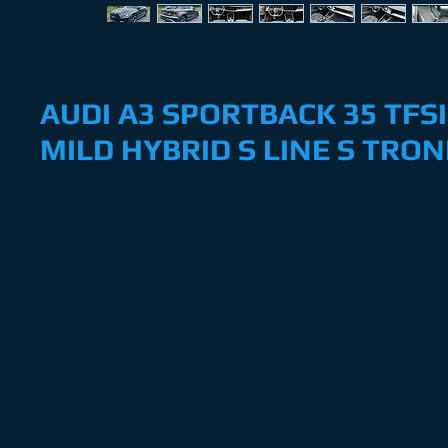
AUDI A3 SPORTBACK 35 TFSI
MILD HYBRID S LINE S TRON
Berline
5 portes / 5 places
Finition : S LINE
Motorisation : 35 TFSI 150ch
Carburant : Essence MILD (micro hybridation)
Boite de vitesse automatique à 7 rapports
1ère mise en circulation : 23/12/2021
Kilometrage : 35 230