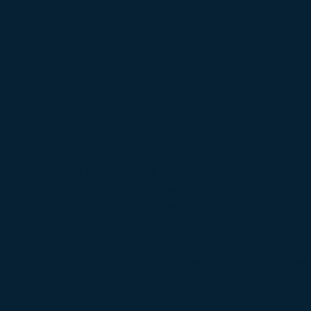
Puissance fiscale : 8
CO2 : 135g
Crit'air : 1
// EQUIPEMENTS //
° Airbags frontaux, latéraux et rideaux
° Allumage automatique des projecteurs
° Alerte de sortie de voie
° Allumage automatique des essuie-glaces
° Aide au démarrage en pente
° Audi pre sense front
° Audi drive select
° Audi smartphone interphase sans fil (apple CarPlay 
° Aide au stationnement avant et arrière
° Audi virtual cockpit : combiné d’instruments enti