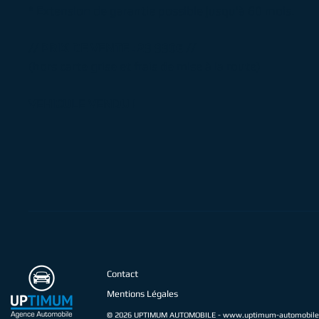
° Extension de garantie possible jusqu'à 60 mois.
// PRIX DE VENTE : 29 990€ //
(hors carte grise et frais de mise à la route)
VEHICULE VENDU !
Contact
Mentions Légales
© 2026 UPTIMUM AUTOMOBILE -
www.uptimum-automobile