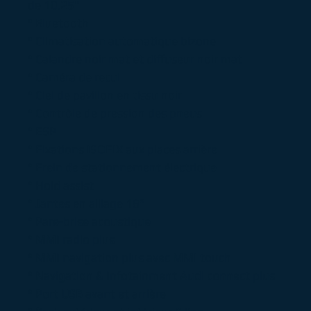
de 10,25"
° Bluetooth
° Climatisation automatique bizone
° Calandre noir mat et diffuseur noir mat
° Caméra de recul
° Ciel de pavillon en tissu noir
° Contrôle de pression des pneus
° ESP
° Fixations ISOFIX aux places arrière
° Frein de stationnement électrique
° Hold assist
° Jantes en alliage 18”
° Pare-brise acoustique
° MMI radio plus
° MMI navigation plus avec MMI touch
° Navigation & Infotainment Audi connect plus
° Port USB avant et arrière