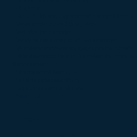
° Pack extérieur et intérieur S line
° Park Assist
° Phares à LED avec clignotants dynamiques à l’arrièr
° Réception radio numérique (DAB)
° Récupération d'énergie
° Régulateur de vitesse et limiteur de vitesse
° Rétroviseur intérieur à réglage jour/nuit automatiq
° Rétroviseurs extérieurs réglables électriquement et
électriquement
° Sécurité enfant électrique
° Seuils de portes aluminium
° Tapis de sol avant surpiqués
° Volant cuir
...
// OPTIONS //
° Adaptative cruise control