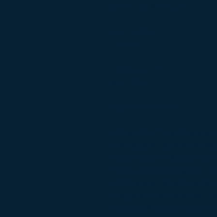
Puissance fiscale : 7
CO2 : 149g
Crit'air : 1
Origine France
1ère main
// EQUIPEMENTS //
° Airbags frontaux, latéraux e
° Allumage automatique des 
° Alerte de perte de pression
° Aide au maintien dans la voi
° Allumage automatique des 
° Alerte de franchissement de
° Aide au démarrage en pent