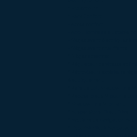
électriquement
° Projecteurs LED
° Pack Confort
- Accès confort
- Appui lombaire ajustable pou
- Sièges avant électriques a
- Sièges avant chauffants
° Sièges advanced
° Régulateur de vitesse et lim
° Rétroviseurs extérieurs rég
électriquement
° Rails de toit Shadow Line M 
° Repose-pieds M pour le co
° Shadow Line M brillant
° Suspensions DirectDrive
° Système de navigation Busi
° Tissu/Similicuir Sensatec A
° Tapis de sol avant surpiqué