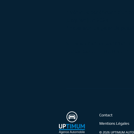
° Véhicule bénéficiant d'un 
jusqu'en juin 2024.
° Extension de garantie possi
Vous souhaitez planifier un 
Contactez UPTIMUM au 06 1
Contact
Mentions Légales
© 2026 UPTIMUM AUTO