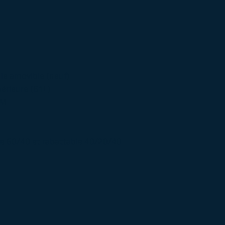
ule amovible (neuf)
érieure (61L)
 M
nte 60/40 et rabattable 40/20/40