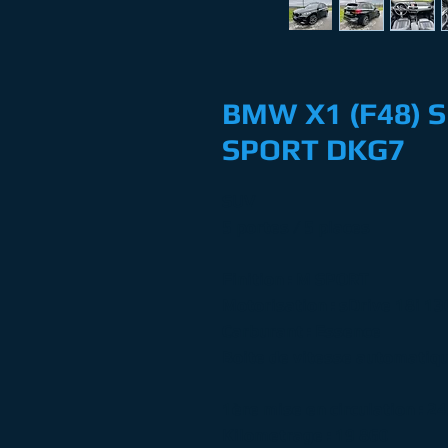
BMW X1 (F48) S
SPORT DKG7
SUV
5 portes / 5 places
Finition : M SPORT
Motorisation : sDrive 18i 13
Carburant : Essence
Boite de vitesse automatiqu
1ère mise en circulation : 
Kilometrage : 19 860