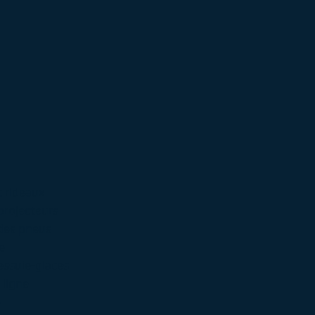
t rideaux
projecteurs
 des pneus
e
essuie-glaces
 ligne
e