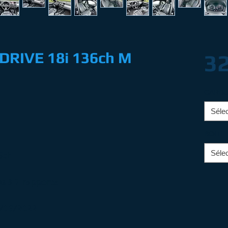
DRIVE 18i 136ch M
32
CARB
Sélec
BOITE
Sélec
6ch
e à 7 rapports
24/06/2022