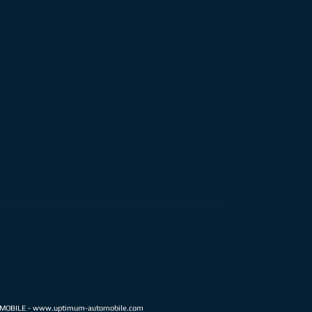
contrat de Garantie constructeur BMW
ble jusqu'à 60 mois
essai de ce véhicule ?
4 33 79 05.
MOBILE -
www.uptimum-automobile.com