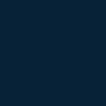
° Volant M gainé cuir
...
// OPTIONS //
° Crochet d'attelage avec rot
° Contenance du réservoir sup
° Jantes alliage 19" style 816
° Pack Evasion :
- Fillets de séparation
- Banquette arrière coulissa
- Vitrage calorifage
° Pack Ultimate :
- Applecarplay
- Toit ouvrant panoramique
// GARANTIE //