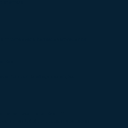
 et arrière
e
s de chrome avec 8 barreaux verticaux noir
arrière
 avec fonction éclairage des angles
ionnement avant et arrière PDC
ectrochromes (côté conducteur)rabattables