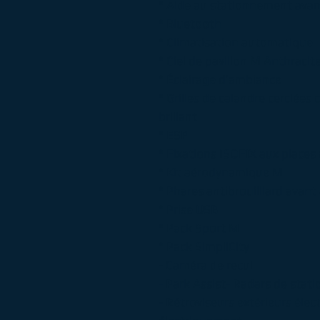
° Aide au stationnement avant
° Bluetooth
° Climatisation automatique
° Ciel de pavillon M Anthracit
° Éclairage d’ambiance
° Grilles de calandre cerclée
brillant
° ESP
° Fixations ISOFIX aux places 
° Kit aérodynamique M
° Phares antibrouilllard avant
° Prise USB
° Pack Sport M
° Pack SimpliCity
- Caméra de recul
- Park Assist- Radars de stat
- Rétroviseurs extérieurs él