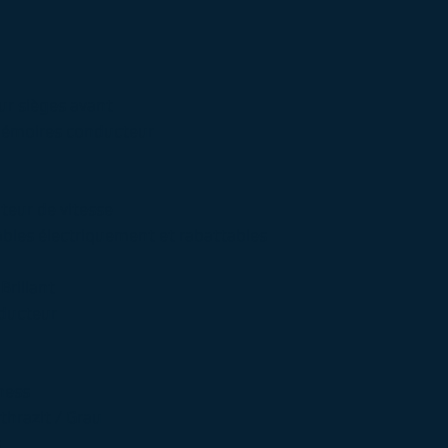
r sièges avant
̀ mémoires conducteur
iteur de vitesse
lables électriquement et rabattables
Brillant
nducteur
ness
nthrazit / Grau
s