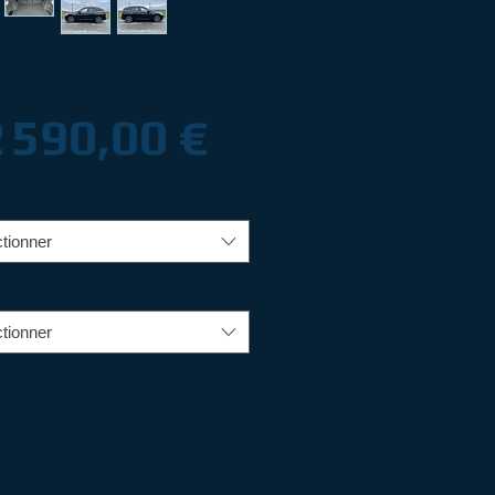
Prix
 590,00 €
URANT
*
tionner
 DE VITESSES
*
tionner