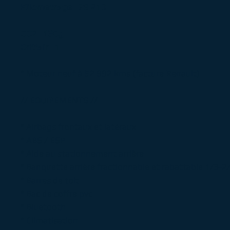
Kilometrage : 79 210
CO2 : 130g
Crit'air : 1
° Moteur neuf à 52 892 kms (facture Renault)
// EQUIPEMENTS //
° Airbags frontaux et latéraux
° ABS / ESP
° Aide au stationnement arrière
° Banquette arrière fractionnable et rabattable 1/3-2
° Barres de toit
° Bac de coffre pvc
° Bluetooth
° Climatisation