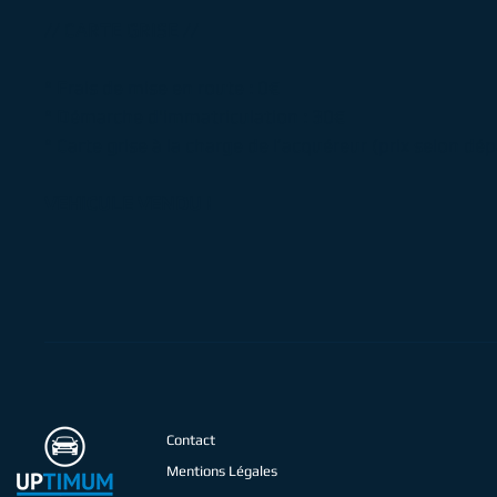
// CARTE GRISE //
° Frais de mise en route : 0€
° Démarche d'immatriculation : 30€
° Carte grise à la charge de l’acquéreur (prix selon d
VEHICULE VENDU !
Contact
Mentions Légales