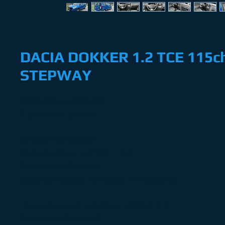
DACIA DOKKER 1.2 TCE 115c
STEPWAY
Catégorie : Ludospace
5 portes / 5 places
Finition : STEPWAY
Motorisation : 1.2 TCE 115ch
Carburant : Essence
Boite de vitesse manuelle à 6 rapports
1ère mise en circulation : 14/03/1016
Puissance fiscale : 6