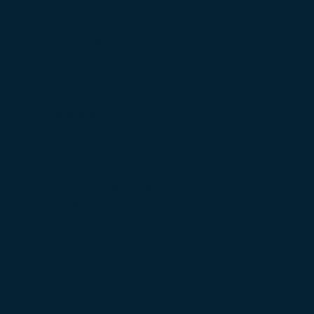
° Ordinateur de bord
° Isofix
° Jantes alliage 16"
° Navigation GPS
° Projecteurs antibrouillard
° Portes latérales coulissantes
° Prise auxiliaire et USB
° Régulateur / limiteur de vitesse
° Rétroviseurs extérieurs électriques
° Système R-Link avec écran tactile
° Système stop and start
° Vitres électriques avant....
// GARANTIE //
° Véhicule bénéficiant d'une Garantie Européenne de
° Extension de garantie possible jusqu'à 60 mois.