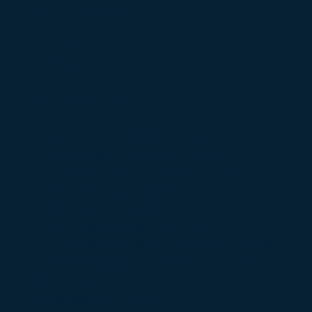
Puissance fiscale : 8
CO2 : 132g
Crit'air : 2
// EQUIPEMENTS //
° Airbags frontaux, latéraux et rideaux
° Aide au stationnement avant et arrière
° Allumage automatique des projecteurs
° Aide au démarrage en pente
° Apple carplay / Android auto
° Aide au maintien dans la voie avec
° Alerte de franchissement involontaire de ligne
° Banquette arrière coulissante et rabattable 2/3-1/3
° Bluetooth
° Climatisation automatique bizone