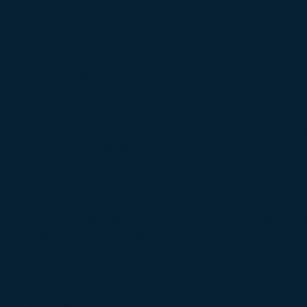
° ESP
° Ecran tactile 8'
° Frein de stationnement électrique
° Jantes alliage 17"
° Plaques de seuil de porte avant griffées Titanium
° Projecteurs antibrouillard
° Prise USB
° Régulateur de vitesse avec limiteur de vitesse intell
° Recharge de téléphone par induction
° Rétroviseurs extérieurs électriques et dégivrants
° Rétroviseurs rabattables électriquement
° Système KeyFree avec ouverture et démarrage sans 
° Système de prévention de collision avec détection p
° Vitres et lunette arrière surteintées
° Volant cuir
...