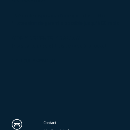
// GARANTIE //
° Véhicule disposant d'une garantie de 6 mois
° Extension de garantie possible jusqu'à 60 mois
// PRIX DE VENTE : 16 990€ //
(hors carte grise et frais de mise à la route)
VEHICULE VENDU !
Contact