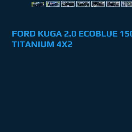
FORD KUGA 2.0 ECOBLUE 15
TITANIUM 4X2
SUV
5 places / 5 places
Finition : TITANIUM
Motorisation : 2.0 ECOBLUE 150ch (Micro hybridati
Carburant : Diesel
Boite de vitesse manuelle à 6 rapports
1ère mise en circulation : 22/09/2020
Kilometrage : 124 860