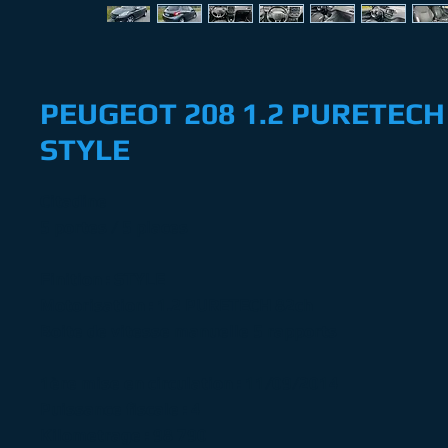
PEUGEOT 208 1.2 PURETECH
STYLE
Citadine
5 portes / 5 places
Finition : STYLE
Motorisation : 1.2 PURETECH 82ch
Boite de vitesse manuelle 5 rapports
1ère mise en circulation : 11/09/2014
Puissance fiscale : 4
Kilometrage : 98 790