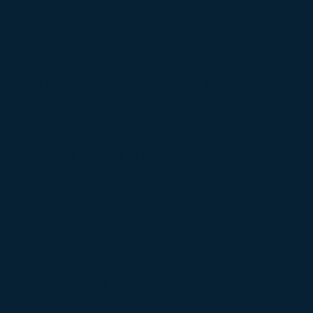
CO2 : 104 G
Crit'air : 1
Kit distribution fait en avril 2024 à 92 449 kms
// EQUIPEMENTS //
° Airbags frontaux et latéraux
° ABS / ESP
° Banquette 2/3 - 1/3
° Bluetooth
° Climatisation
° Ecran tactile
° Fixations Isofix
° Jantes alliage 16"
° Ordinateur de bord