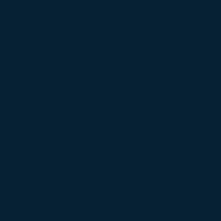
° Projecteurs antibrouillard
° Prise USB
° Radars de recul
° Régulateur / limiteur de vitesse
° Rétroviseurs électriques
° Roue de secours
° Seuils de porte "Style"
° Vitres électriques à l'avant
° Vitres et lunette arriére surteintées
° Volant multifonction
...
// GARANTIE //
° Véhicule bénéficiant d'une Garantie de 6 mois
° Extension de garantie possible jusqu'à 60 mois.