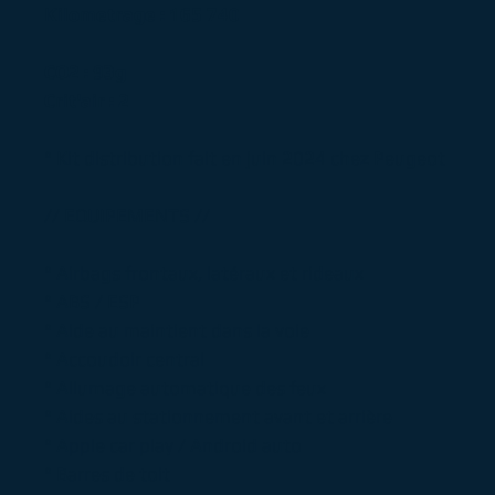
Kilometrage : 165 740
CO2 : 93g
Crit'air : 2
° Kit distribution fait en juin 2024 chez Peugeot
// EQUIPEMENTS //
° Airbags frontaux, latéraux et rideaux
° ABS / ESP
° Aide au maintient dans la voie
° Accoudoir central
° Allumage automatique des feux
° Aides au stationnement avant et arrière
° Apple car play / Android auto
° Barres de toit