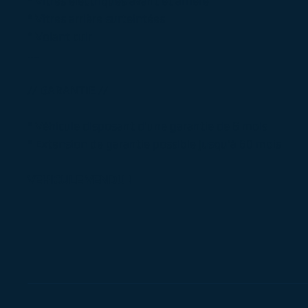
° Vitres électriques avant et arrière
° Vitres arrière surteintées
° Volant cuir
....
// GARANTIE //
° Véhicule disposant d'une garantie de 6 mois
° Extension de garantie possible jusqu'à 60 mois
VEHICULE VENDU !