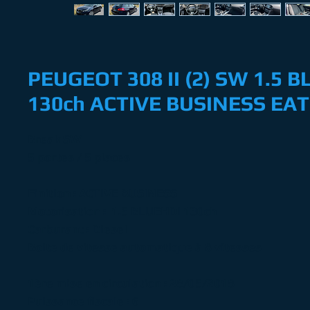
PEUGEOT 308 II (2) SW 1.5 
130ch ACTIVE BUSINESS EAT
Break SW
5 portes / 5 places
Finition : ACTIVE BUSINESS
Motorisation : 1.5 BLUEHDI 130ch
Carburant : Diesel
Boite de vitesse automatique à 8 vitesses
1ère mise en circulation : 28/05/2018
Puissance fiscale : 6