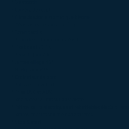
° Bluetooth
° Caméra de recul
° Climatisation automatique bizone
° Détecteurs de sous gonflage
° Ecran tactile
° Frein de stationnement électrique
° Fixations ISOFIX
° Feux de jour à led
° Jantes alliage 16"
° Navigation GPS
° Ordinateur de bord
° Palettes au volant
° Prise USB et AUX
° Régulateur / limiteur de vitesse
° Rétroviseurs électriques et rabattables électriquem
° Rétroviseur intérieur électrochrome
° Stop & start