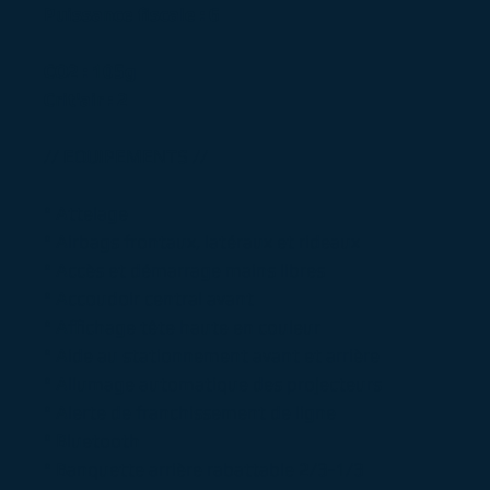
Puissance fiscale : 6
CO2 : 105g
Crit'air : 2
// EQUIPEMENTS //
° Attelage
° Airbags frontaux, latéraux et rideaux
° Accès et démarrage mains libres
° Accoudoir central avant
° Affichage tête haute en couleur
° Aide au stationnement avant et arrière
° Allumage automatique des projecteurs
° Alerte de franchissement de ligne
° Bluetooth
° Banquette arrière rabattable 2/3-1/3