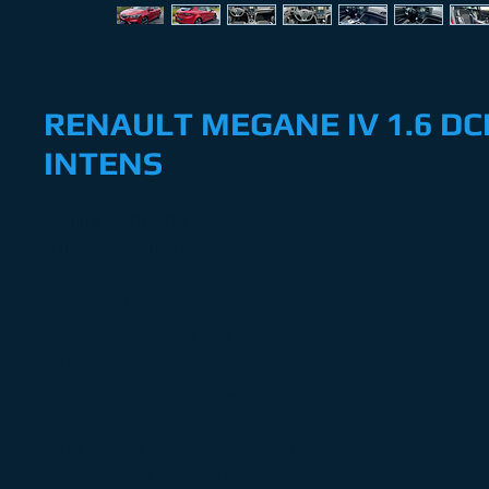
RENAULT MEGANE IV 1.6 DCI
INTENS
Berline compacte
5 places / 5 portes
Finition : INTENS
Motorisation : 1.6 DCI 130ch
Carburant : Diesel
Boite de vitesse manuelle à 6 vitesses
1ère mise en circulation : 29/11/2017
Kilometrage : 142 210