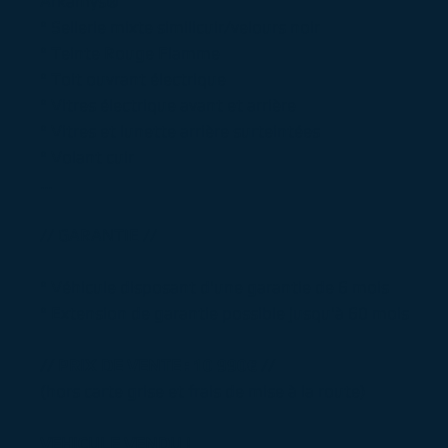
Arkamys®
° Sellerie mixte similicuir/velours noir
° Teinte Rouge Flamme
° Toit ouvrant électrique
° Vitres électrique avant et arrière
° Vitres et lunette arrière surteintées
° Volant cuir
...
// GARANTIE //
° Véhicule disposant d'une garantie de 6 mois
° Extension de garantie possible jusqu'à 60 mois
// PRIX DE VENTE : 10 990€ //
(hors carte grise et frais de mise à la route)
VEHICULE VENDU !