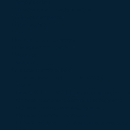
° Caméra de recul
° Climatisation automatique bizone
° Éclairage d’ambiance
° Ecran tactile 8,7“
° ESP
° Feux de route automatique
° Freinage actif d’urgence
° Mode Eco
° Navigation
° Projecteurs antibrouillard
° Projecteurs avant Full LED PUREVISION
° Prise USB
° Renault MULTI-SENSE (choix de modes de conduite
° Rétroviseurs extérieurs électriques et dégivrants
° Rétroviseurs rabattables électriquement
° Régulateur / Limiteur de vitesse
° R-LINK 2 : système multimédia connecté avec son 