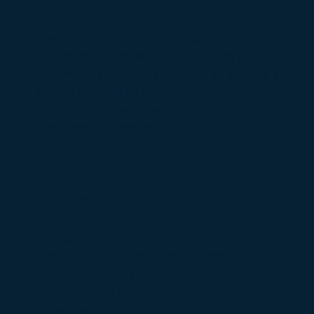
° Projecteurs full Led
° Projecteurs antibrouillard
° Régulateur / limiteur de vitesse
° Rétroviseurs extérieurs électriques et dégivrants
° Rétroviseurs extérieurs rabattables électriquement
° Rétroviseur intérieur photosensible
° Seuils de porte avant en aluminium
° Toit ouvrant panoramique
° Volant cuir
...
// OPTIONS //
° Pack luxe :
- Jantes alliage 19” Xclusive Machined
- Sellerie en cuir noir avec pack hiver
- Sièges avant chauffants
- Buses lave-glace chauffantes