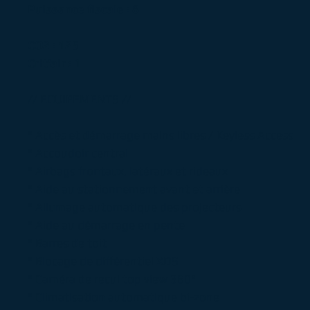
Puissance fiscale : 8
CO2 : 125
Crit'air : 1
// EQUIPEMENTS //
° Accès et démarrage mains libres / Keyless Access
° Accoudoir central
° Airbags frontaux, latéraux et rideaux
° Aide au stationnement avant et arrière
° Allumage automatique des projecteurs
° Aide au démarrage en pente
° Barres de toit
° Blocage de différentiel XDS
° Caméra de recul top view 360°
° Climatisation automatique bi-zone