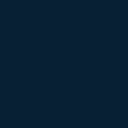
- Lave-phares
- Indicateur de niveau de lave-glace
° Pack Full Drive assist :
- Feux de route intelligents
- Lane Assist
- Détecteur d’angles morts
- Side Assist Assistant de sortie de stationnement arr
- Sign Assist
- Régulateur de vitesse adaptatif ACC
° Pack DESIGN avec échappement sport (silencieux av
° Plancher de coffre à double fond
° Roue de secours
° Siège conducteur réglable électriquement
° Seat Sound système