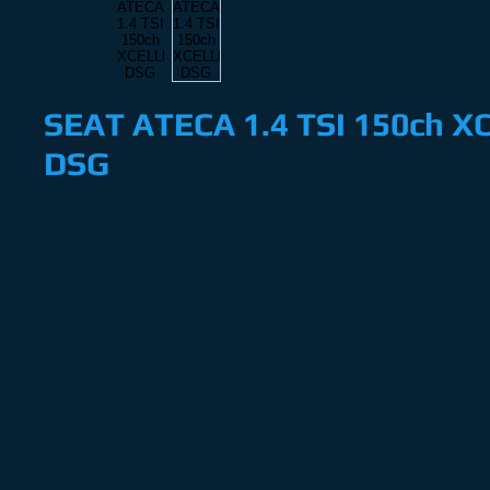
SEAT ATECA 1.4 TSI 150ch 
DSG
SUV
5 portes / 5 places
Finition : XCELLENCE
Motorisation : 1.4 EcoTSI 150ch
Boite de vitesse automatique à 7 rapports
Carburant : Essence
1ère mise en circulation : 15/02/2017
Kilometrage : 69 110