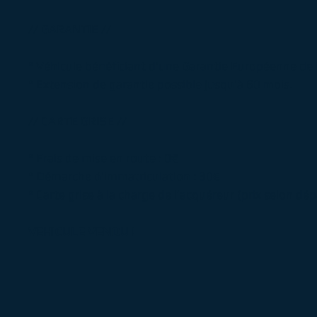
// GARANTIE //
° Véhicule bénéficiant d'une Garantie Européenne de
° Extension de garantie possible jusqu'à 60 mois.
// CARTE GRISE //
° Frais de mise en route : 0€
° Démarche d'immatriculation : 30€
° Carte grise à la charge de l’acquéreur (prix selon d
VEHICULE VENDU !