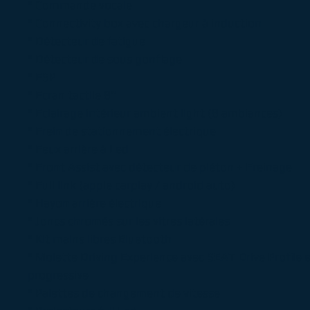
° Commande vocale
° Connectivity box avec chargeur à induction
° Détecteur de fatigue
° Détecteur de sous gonflage
° ESP
° Ecran tactile 8"
° Eclairage intérieur ambient light (8 ambiances)
° Frein de stationnement électrique
° Feux arrière à Led
° Front Assist avec détecteur de piéton + Freinage
° Full link (apple carplay / android auto)
° Hayon arrière électrique
° Joncs chromés sur les vitres latérales
° Kit mains libres Bluetooth
° Molette Driving Experience avec SEAT Drive Profile e
progressive
° Palettes de changement de vitesse