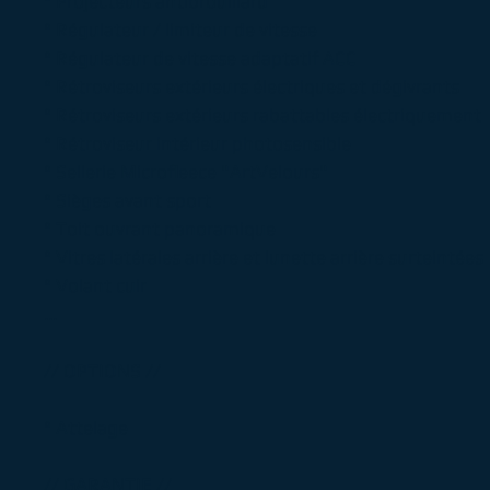
° Projecteurs antibrouillard
° Régulateur / limiteur de vitesse
° Régulateur de vitesse adaptatif ACC
° Rétroviseurs extérieurs électriques et dégivrants
° Rétroviseurs extérieurs rabattables électriquement
° Rétroviseur intérieur photosensible
° Sellerie Microfleece "ArtVelours"
° Sièges avant sport
° Toit ouvrant panoramique
° Vitres latérales arrière et lunette arrière surteintées
° Volant cuir
...
// OPTIONS //
° Attelage
// GARANTIE //