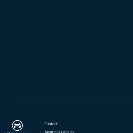
° Véhicule disposant d'une garantie de 6 mois
° Extension de garantie possible jusqu'à 60 mois
// PRIX DE VENTE : 20 990€ //
(hors carte grise et frais de mise à la route)
VEHICULE VENDU !
Contact
Mentions Légales