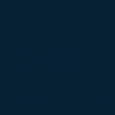
Puissance fiscale : 8
CO2 : 139G
Crit'air : 1
// EQUIPEMENTS //
° Accès et démarrage mains libres / Keyless Access
° Accoudoir central avant réglable en hauteur et long
° Airbags frontaux, latéraux et rideaux
° Aide au stationnement avant et arrière
° Allumage automatique des projecteurs
° Aide au démarrage en pente
° Apple carplay / Android auto sans fil
° Active Info Display : compteurs et ordinateur de bor
° Barres de toit
° Caméra de recul