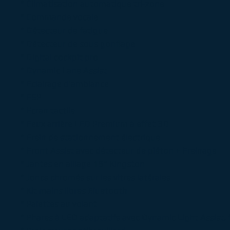
° Climatisation automatique tri-zone
° Commande vocale
° Détecteur de fatigue
° Détecteur de sous gonflage
° Digital cockpit pro
° Dynamic Lane Assist
° Eclairage d'ambiance
° ESP
° Ecran tactile
° Feux arrière LED Premium à effet 3D
° Frein de stationnement électrique
° Front Assist avec détecteur de piéton + Freinage
° Jantes en alliage 18“ Kingston
° Joncs chromés sur les vitres latérales
° Kit mains libres Bluetooth
° Palettes au volant
° Phares à LED adaptatifs avec Dynamic Light Assist, 