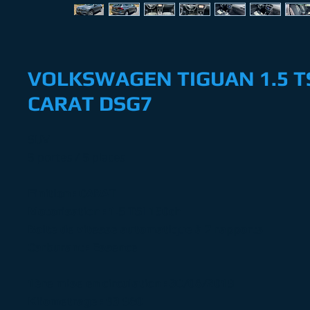
VOLKSWAGEN TIGUAN 1.5 TS
CARAT DSG7
SUV
5 portes / 5 places
Finition : CARAT
Motorisation : 1.5 TSI 150ch
Boite de vitesse automatique à 7 rapports
Carburant : Essence
1ère mise en circulation : 30/08/2019
Kilometrage : 93 980